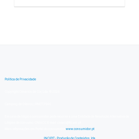
Política de Privacidade
Copyright Cenários de Cor, Lda. © 2026
Camping de Oleiros | RNET:3946
Em caso de litígio o consumidor pode recorrer a uma Entidade de Resolução Alternativa de
Litígios de consumo: CNIACC E-mail: cniacc@fd.unl.pt.
Mais informações em Portal do consumidor
www.consumidor.pt
INCIPIT - Produção de Conteúdos, lda