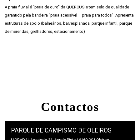
A praia fluvial é “praia de ouro” da QUERCUS e tem selo de qualidade
garantido pela bandeira “praia acessível – praia para todos”. Apresenta
estruturas de apoio (balneários, bar/esplanada, parque infantil, parque
de merendas, grelhadores, estacionamento)
Ver mais
Contactos
PARQUE DE CAMPISMO DE OLEIROS
MORADA | Apartado 31, Açude Pinto | 6160-301 Oleiros