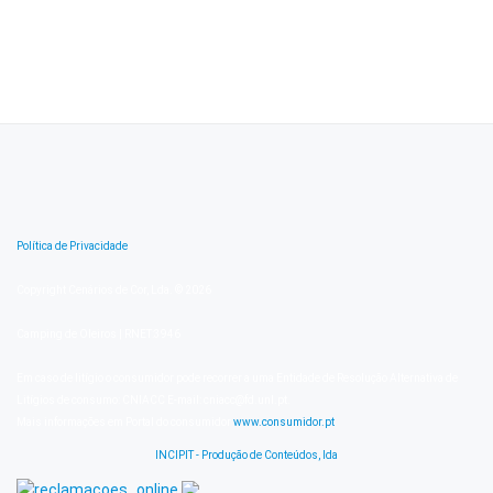
Política de Privacidade
Copyright Cenários de Cor, Lda. © 2026
Camping de Oleiros | RNET:3946
Em caso de litígio o consumidor pode recorrer a uma Entidade de Resolução Alternativa de
Litígios de consumo: CNIACC E-mail: cniacc@fd.unl.pt.
Mais informações em Portal do consumidor
www.consumidor.pt
INCIPIT - Produção de Conteúdos, lda