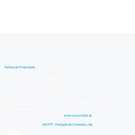
Política de Privacidade
Copyright Cenários de Cor, Lda. © 2026
Camping de Oleiros | RNET:3946
Em caso de litígio o consumidor pode recorrer a uma Entidade de Resolução Alternativa de
Litígios de consumo: CNIACC E-mail: cniacc@fd.unl.pt.
Mais informações em Portal do consumidor
www.consumidor.pt
INCIPIT - Produção de Conteúdos, lda