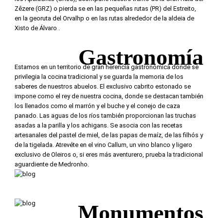
Zêzere (GRZ) o pierda se en las pequeñas rutas (PR) del Estreito,
en la georuta del Orvalhp o en las rutas alrededor de la aldeia de
Xisto de Álvaro .
Gastronomía
Estamos en un territorio de gran herencia gastronómica donde se
privilegia la cocina tradicional y se guarda la memoria de los
saberes de nuestros abuelos. El exclusivo cabrito estonado se
impone como el rey de nuestra cocina, donde se destacan también
los llenados como el marrón y el buche y el conejo de caza
panado. Las aguas de los ríos también proporcionan las truchas
asadas a la parilla y los achigans. Se asocia con las recetas
artesanales del pastel de miel, de las papas de maíz, de las filhós y
de la tigelada. Atrevéte en el vino Callum, un vino blanco y ligero
exclusivo de Oleiros o, si eres más aventurero, prueba la tradicional
aguardiente de Medronho.
Monumentos