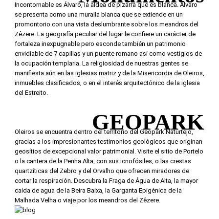
Incontornable es Álvaro, la aldea de pizarra que es blanca. Álvaro
se presenta como una muralla blanca que se extiende en un
promontorio con una vista deslumbrante sobre los meandros del
Zêzere. La geografía peculiar del lugar le confiere un carácter de
fortaleza inexpugnable pero esconde también un patrimonio
envidiable de 7 capillas y un puente romano así como vestigios de
la ocupación templaria. La religiosidad de nuestras gentes se
manifiesta aún en las iglesias matriz y de la Misericordia de Oleiros,
inmuebles clasificados, o en el interés arquitectónico de la iglesia
del Estreito.
GEOPARK
Oleiros se encuentra dentro del territorio del Geopark Naturtejo,
gracias a los impresionantes testimonios geológicos que originan
geosítios de excepcional valor patrimonial. Visite el sitio de Portelo
o la cantera de la Penha Alta, con sus icnofósiles, o las crestas
quartzíticas del Zebro y del Orvalho que ofrecen miradores de
cortar la respiración. Descubra la Fraga de Água de Alta, la mayor
caída de agua de la Beira Baixa, la Garganta Epigénica de la
Malhada Velha o viaje por los meandros del Zêzere.