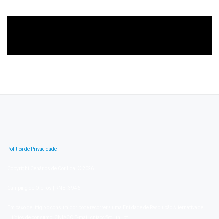
Política de Privacidade
Copyright Cenários de Cor, Lda. © 2026
Camping de Oleiros | RNET:3946
Em caso de litígio o consumidor pode recorrer a uma Entidade de Resolução Alternativa de
Litígios de consumo: CNIACC E-mail: cniacc@fd.unl.pt.