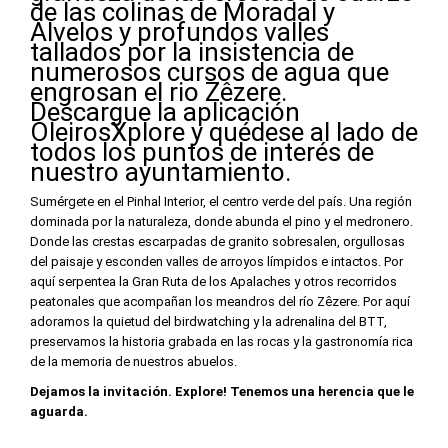
de las colinas de Moradal y
Alvelos y profundos valles
tallados por la insistencia de
numerosos cursos de agua que
engrosan el rio Zêzere.
Descargue la aplicación
OleirosXplore y quédese al lado de
todos los puntos de interés de
nuestro ayuntamiento.
Sumérgete en el Pinhal Interior, el centro verde del país. Una región
dominada por la naturaleza, donde abunda el pino y el medronero.
Donde las crestas escarpadas de granito sobresalen, orgullosas
del paisaje y esconden valles de arroyos límpidos e intactos. Por
aquí serpentea la Gran Ruta de los Apalaches y otros recorridos
peatonales que acompañan los meandros del río Zêzere. Por aquí
adoramos la quietud del birdwatching y la adrenalina del BTT,
preservamos la historia grabada en las rocas y la gastronomía rica
de la memoria de nuestros abuelos.
Dejamos la invitación. Explore! Tenemos una herencia que le
aguarda.