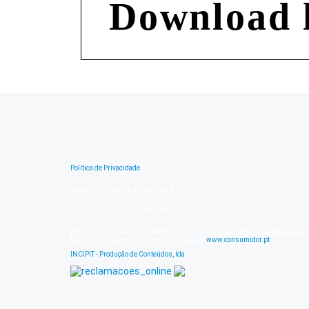
Download l
Política de Privacidade
Copyright Cenários de Cor, Lda. © 2026
Camping de Oleiros | RNET:3946
Em caso de litígio o consumidor pode recorrer a uma Entidade de Resolução A
Mais informações em Portal do consumidor
www.consumidor.pt
INCIPIT - Produção de Conteúdos, lda