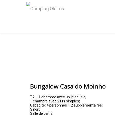
Skip
to
content
Bungalow Casa do Moinho
T2 – 1 chambre avec un lit double;
1 chambre avec 2 lits simples;
Capacité: 4 personnes + 2 supplémentaires;
Salon;
Salle de bains;