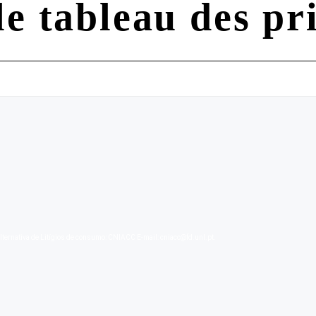
e tableau des pr
lternativa de Litígios de consumo: CNIACC E-mail: cniacc@fd.unl.pt.