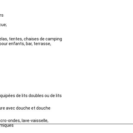
rs
cue;
las, tentes, chaises de camping
pour enfants, bar, terrasse,
uipées de lits doubles ou de lits
ieure avec douche et douche
cro-ondes, lave-vaisselle,
himiques