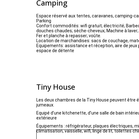
Camping
Espace réservé aux tentes, caravanes, camping-ca
Parking
Confort commodités: wifi gratuit; électricité; Barbe
douches chaudes; sèche-cheveux; Machine à laver;
Fer et planche à repasser; voûte.
Location de marchandises: sacs de couchage, mate
Equipements: assistance et réception, aire de jeux 
espace de détente
Tiny House
Les deux chambres de la Tiny House peuvent être éq
jumeaux.
Equipé d’une kitchenette, d’une salle de bain intér
extérieure
Équipements : réfrigérateur, plaques électriques, mi
climatisation, vaisselle, wifi, linge de lit, toilettes c